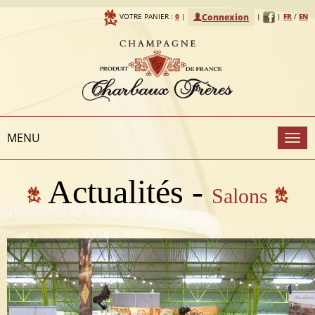
Connexion
VOTRE PANIER :
0
|
|
|
FR
/
EN
MENU
To
Actualités -
Salons
na