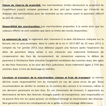
Clause de réserve de propriété:
Les marchandises livrées demeurent la propriété de
l'expéditeur jusqu'à complet paiement de leur prix par l'acheteur qui s'interdit de
disposer des marchandises pour les revendre ou les utiliser avant le paiement effectif
du prix de celles-ci.
Disponibilité des marchandises :
Les marchandises proposées à la vente ainsi que les
cadeaux offerts ne sont valables que dans la limite des stocks disponibles.
Le paiement du prix:
le règlement doit intervenir à la date d'échéance indiquée sur la
facture, net et sans escompte. dans le cadre de la loi n° 2012-387 du 22 mars 2012, à
compter du 1er janvier 2013, tout débiteur payant une facture après l'expiration du
délai de paiement devra verser à son créancier une indemnité forfaitaire de
compensation des frais de recouvrement. de convention expresse, le défaut de
paiement à l'échéance fixée entraîne l'exigibilité immédiate des sommes dues, des agios
et des frais financiers, et en plus des frais judiciaires, d'une indemnité égale à 15% des
sommes dues, à titre de dommage et intérêts.
Livraison et transport de la marchandise: risques et frais de transport
:
La maison
décline toute responsabilité lors du transport en cas de casse et/ou de gel. Nous
recommandons de vérifier le nombre et le contenu des cartons à la livraison, même si
ces derniers paraissent en bon état. En cas d'anomalie de livraison, il appartient au
destinataire de faire des réserves d'usages auprès du transporteur, seul responsable et
ne pourra être mis en cause qu'avec un récépissé émargé et mentionnant des réserves.
Sans garantie contre les conséquences de la gelée ou d'un stockage défectueux.