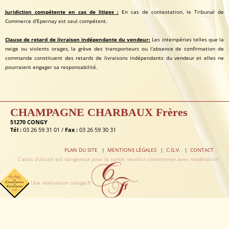
Juridiction compétente en cas de litiges :
En cas de contestation, le Tribunal de
Commerce d'Epernay est seul compétent.
Clause de retard de livraison indépendante du vendeur:
Les intempéries telles que la
neige ou violents orages, la grève des transporteurs ou l'absence de confirmation de
commande constituent des retards de livraisons indépendants du vendeur et elles ne
pourraient engager sa responsabilité.
CHAMPAGNE CHARBAUX Frères
51270 CONGY
Tél :
03 26 59 31 01 /
Fax :
03 26 59 30 31
PLAN DU SITE
MENTIONS LÉGALES
C.G.V.
CONTACT
L'abus d'alcool est dangereux pour la santé, veuillez consommer avec modération
Une réalisation celuga.fr