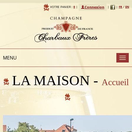
Connexion
VOTRE PANIER :
0
|
|
|
FR
/
EN
MENU
To
LA MAISON -
Accueil
na