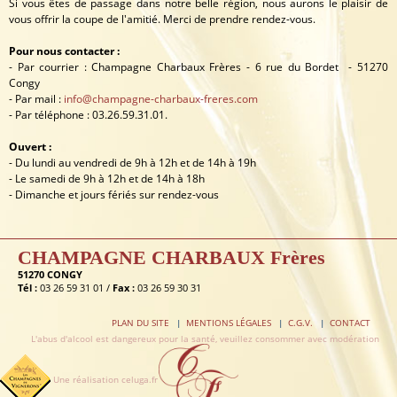
Si vous êtes de passage dans notre belle région, nous aurons le plaisir de
vous offrir la coupe de l'amitié. Merci de prendre rendez-vous.
Pour nous contacter :
- Par courrier : Champagne Charbaux Frères - 6 rue du Bordet - 51270
Congy
- Par mail :
info@champagne-charbaux-freres.com
- Par téléphone : 03.26.59.31.01.
Ouvert :
- Du lundi au vendredi de 9h à 12h et de 14h à 19h
- Le samedi de 9h à 12h et de 14h à 18h
- Dimanche et jours fériés sur rendez-vous
CHAMPAGNE CHARBAUX Frères
51270 CONGY
Tél :
03 26 59 31 01 /
Fax :
03 26 59 30 31
PLAN DU SITE
MENTIONS LÉGALES
C.G.V.
CONTACT
L'abus d'alcool est dangereux pour la santé, veuillez consommer avec modération
Une réalisation celuga.fr