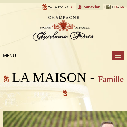
Connexion
VOTRE PANIER :
0
|
|
|
FR
/
EN
MENU
To
LA MAISON -
Famille
na