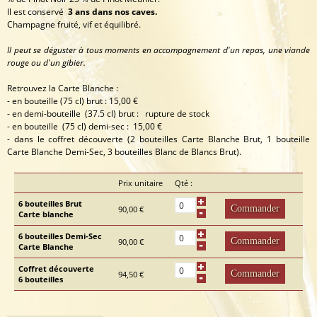
Il est conservé
3 ans dans nos caves.
Champagne fruité, vif et équilibré.
Il peut se déguster à tous moments en accompagnement d'un repas, une viande
rouge ou d'un gibier.
Retrouvez la Carte Blanche :
- en bouteille (75 cl) brut : 15,00 €
- en demi-bouteille (37.5 cl) brut : rupture de stock
- en bouteille (75 cl) demi-sec : 15,00 €
- dans le coffret découverte (2 bouteilles Carte Blanche Brut, 1 bouteille
Carte Blanche Demi-Sec, 3 bouteilles Blanc de Blancs Brut).
Prix unitaire
Qté :
6 bouteilles Brut
90,00 €
Carte blanche
6 bouteilles Demi-Sec
90,00 €
Carte Blanche
Coffret découverte
94,50 €
6 bouteilles